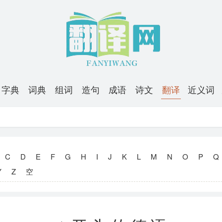
字典
词典
组词
造句
成语
诗文
翻译
近义词
C
D
E
F
G
H
I
J
K
L
M
N
O
P
Q
Y
Z
空