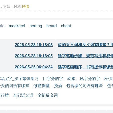
 ① 方式，方法，风格
详情
ale
mackerel
herring
beard
cheat
2026-05-28 18:18:08
齿的近义词和反义词有哪些？
2026-05-28 18:18:05
矮字笔顺步骤、规范写法和易
2026-05-25 06:04:34
矮字笔画顺序、书写提示和课
写汉字_汉字繁体学习
目字旁的字
幼累
风字旁的字
应供
开头的词语有哪些
倾筐倒箧
挠酒
包含塘的词语有哪些
包
排行榜
全部近义词
全部反义词