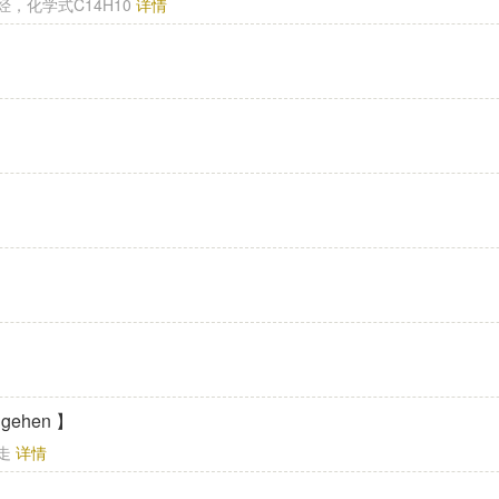
烃，化学式C14H10
详情
n gehen 】
行走
详情