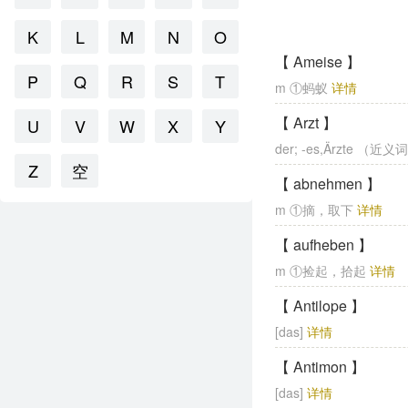
K
L
M
N
O
【 Ameise 】
P
Q
R
S
T
m ①蚂蚁
详情
【 Arzt 】
U
V
W
X
Y
der; -es,Ärzte （近义词
Z
空
【 abnehmen 】
m ①摘，取下
详情
【 aufheben 】
m ①捡起，拾起
详情
【 Antilope 】
[das]
详情
【 Antimon 】
[das]
详情