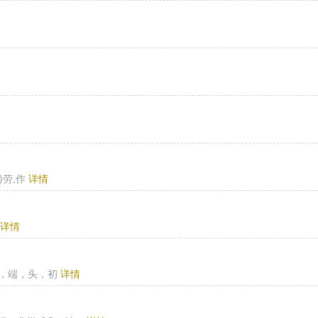
力)劳,作
详情
拔
详情
e ①始，端，头，初
详情