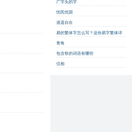
广字头的字
忧民忧国
逍遥自在
易的繁体字怎么写？这份易字繁体详
解，助你正确书写汉字_汉字繁体学习
青角
包含祭的词语有哪些
仪相