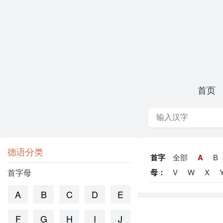
首页
德语分类
首字
全部
A
B
首字母
母：
V
W
X
A
B
C
D
E
F
G
H
I
J