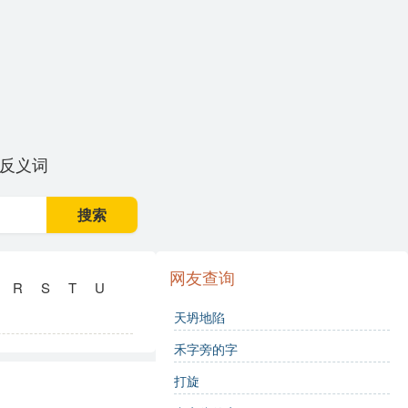
反义词
搜索
网友查询
R
S
T
U
天坍地陷
禾字旁的字
打旋