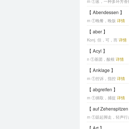
m ①蒽，一种多环芳香
【 Abendessen 】
m ①晚餐，晚饭
详情
【 aber 】
Konj. 但，可，而
详情
【 Acyl 】
n ①基团，酸根
详情
【 Anklage 】
m ①控诉，指控
详情
【 abgreifen 】
m ①摘取，捕捉
详情
【 auf Zehenspitze
m ①踮起脚走，轻声
【 Art 】