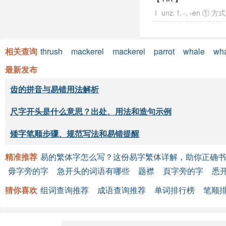
Ⅰ unz. f, -, -en
相关查询
thrush
mackerel
mackerel
parrot
whale
wh
最新发布
齿的拼音与易错用法解析
尺字开头是什么意思？出处、用法和造句示例
矮字笔顺步骤、规范写法和易错提醒
精准推荐
易的繁体字怎么写？这份易字繁体详解，助你正确书
毋字旁的字
急开头的词语有哪些
题襟
頁字旁的字
悉
猜你喜欢
组词查询推荐
成语查询推荐
单词排行榜
笔顺