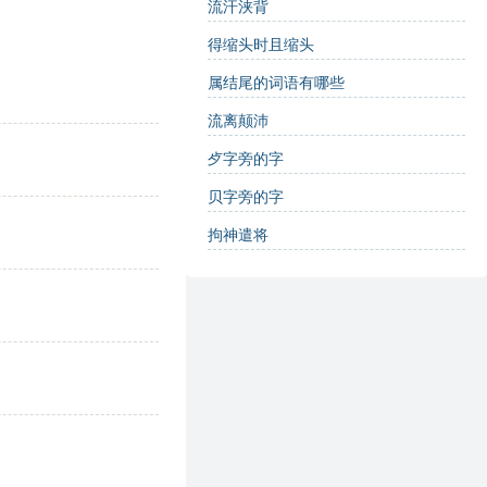
解，助你正确书写汉字_汉字繁体学习
流汗浃背
得缩头时且缩头
属结尾的词语有哪些
流离颠沛
歺字旁的字
贝字旁的字
拘神遣将