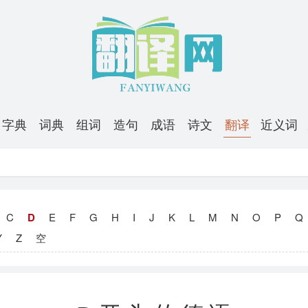
字典
词典
组词
造句
成语
诗文
翻译
近义词
C
D
E
F
G
H
I
J
K
L
M
N
O
P
Q
Y
Z
空