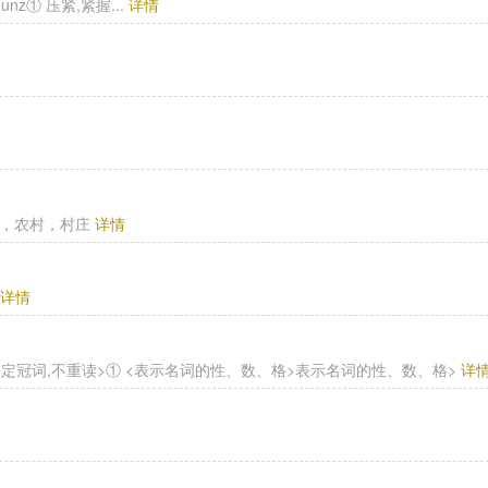
 -eⅠunz① 压紧,紧握...
详情
 ①乡村，农村，村庄
详情
件
详情
不重读>定冠词,不重读>① <表示名词的性、数、格>表示名词的性、数、格>
详