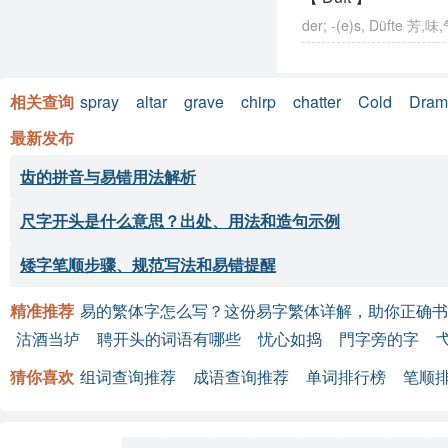
der; -(e)s, Düfte 芳,味
相关查询
spray
altar
grave
chirp
chatter
Cold
Dram
最新发布
齿的拼音与易错用法解析
尺字开头是什么意思？出处、用法和造句示例
矮字笔顺步骤、规范写法和易错提醒
精准推荐
易的繁体字怎么写？这份易字繁体详解，助你正确书
沽酒当垆
聘开头的词语有哪些
忧心如捣
門字旁的字
猜你喜欢
组词查询推荐
成语查询推荐
单词排行榜
笔顺