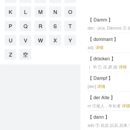
K
L
M
N
O
【 Damm 】
P
Q
R
S
T
der; -(e)s, Dämme
【 dominant 】
U
V
W
X
Y
adj.
详情
Z
空
【 drücken 】
Ⅰ Vt ① 压,挤,按
详情
【 Dampf 】
[der]
详情
【 der Alte 】
m ①老人，年长者
详
【 dann 】
adv ① 此后,以后,后来