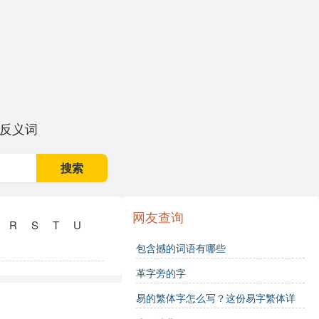
反义词
搜索
网友查询
R
S
T
U
包含撼的词语有哪些
革字旁的字
易的繁体字怎么写？这份易字繁体详