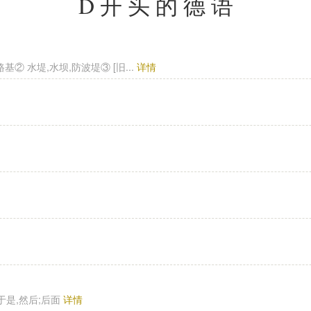
D开头的德语
 ① 路基② 水堤,水坝,防波堤③ [旧...
详情
情
,于是,然后;后面
详情