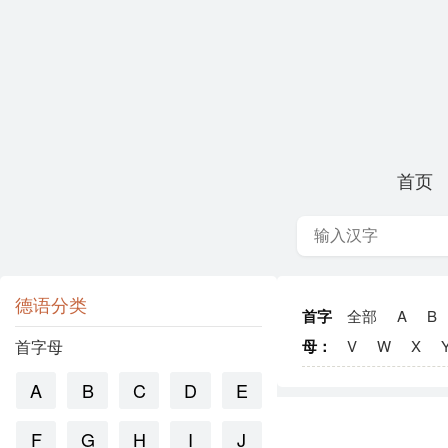
首页
德语分类
首字
全部
A
B
首字母
母：
V
W
X
A
B
C
D
E
F
G
H
I
J