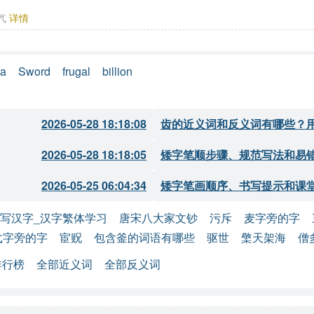
,气
详情
a
Sword
frugal
billion
2026-05-28 18:18:08
齿的近义词和反义词有哪些？
2026-05-28 18:18:05
矮字笔顺步骤、规范写法和易
2026-05-25 06:04:34
矮字笔画顺序、书写提示和课
写汉字_汉字繁体学习
唐宋八大家文钞
污斥
麦字旁的字
弋字旁的字
宦贶
包含釜的词语有哪些
驱世
檠天架海
僧
排行榜
全部近义词
全部反义词