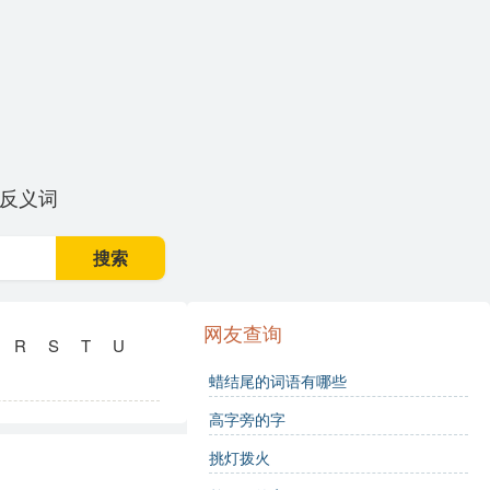
反义词
搜索
网友查询
R
S
T
U
蜡结尾的词语有哪些
高字旁的字
挑灯拨火