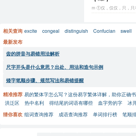
m ①仅，仅仅，只，
相关查询
excite
congeal
distinguish
Confucian
swell
最新发布
齿的拼音与易错用法解析
尺字开头是什么意思？出处、用法和造句示例
矮字笔顺步骤、规范写法和易错提醒
精准推荐
易的繁体字怎么写？这份易字繁体详解，助你正确书
洪泛区
热中名利
得结尾的词语有哪些
血字旁的字
冰
猜你喜欢
组词查询推荐
成语查询推荐
单词排行榜
笔顺