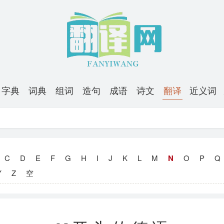
字典
词典
组词
造句
成语
诗文
翻译
近义词
C
D
E
F
G
H
I
J
K
L
M
N
O
P
Q
Y
Z
空