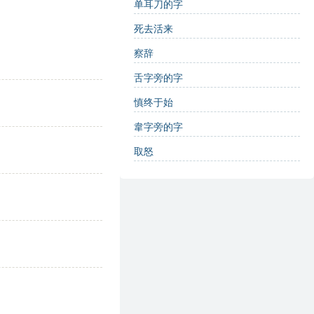
单耳刀的字
死去活来
察辞
舌字旁的字
慎终于始
韋字旁的字
取怒