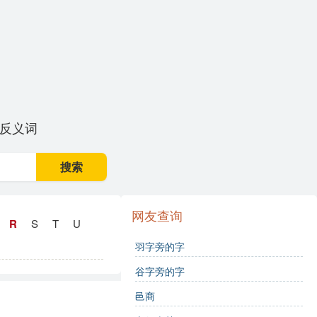
反义词
搜索
网友查询
R
S
T
U
羽字旁的字
谷字旁的字
邑商