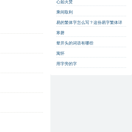
心如火焚
乘间取利
易的繁体字怎么写？这份易字繁体详
解，助你正确书写汉字_汉字繁体学习
寒磬
辇开头的词语有哪些
寓怀
用字旁的字