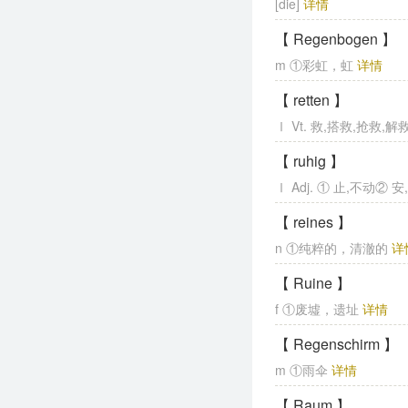
[die]
详情
【 Regenbogen 】
m ①彩虹，虹
详情
【 retten 】
Ⅰ Vt. 救,搭救,抢救,解
【 ruhig 】
Ⅰ Adj. ① 止,不动② 安
【 reines 】
n ①纯粹的，清澈的
详
【 Ruine 】
f ①废墟，遗址
详情
【 Regenschirm 】
m ①雨伞
详情
【 Raum 】