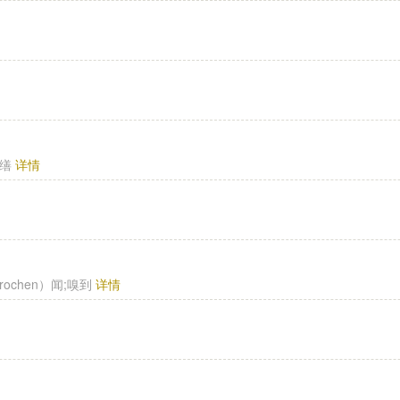
修缮
详情
 gerochen）闻;嗅到
详情