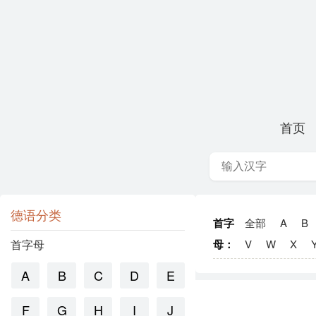
首页
德语分类
首字
全部
A
B
首字母
母：
V
W
X
A
B
C
D
E
F
G
H
I
J