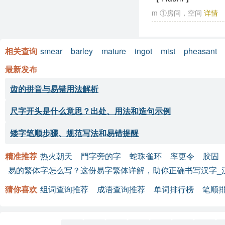
m ①房间，空间
详情
相关查询
smear
barley
mature
ingot
mist
pheasant
最新发布
齿的拼音与易错用法解析
尺字开头是什么意思？出处、用法和造句示例
矮字笔顺步骤、规范写法和易错提醒
精准推荐
热火朝天
門字旁的字
蛇珠雀环
率更令
胶固
易的繁体字怎么写？这份易字繁体详解，助你正确书写汉字_
猜你喜欢
组词查询推荐
成语查询推荐
单词排行榜
笔顺