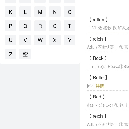
K
L
M
N
O
【 retten 】
P
Q
R
S
T
Ⅰ Vt. 救,搭救,救,解救
【 reich 】
U
V
W
X
Y
Adj.（不做状语） ①
Z
空
【 Rock 】
Ⅰ m,-(e)s, Röcke①Sie t
【 Rolle 】
[die]
详情
【 Rad 】
das; -(e)s,..-er ① 轮
【 reich 】
Adj.（不做状语） ①