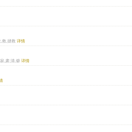
救,救,拯救
详情
,寂,肃;清,僻
详情
情