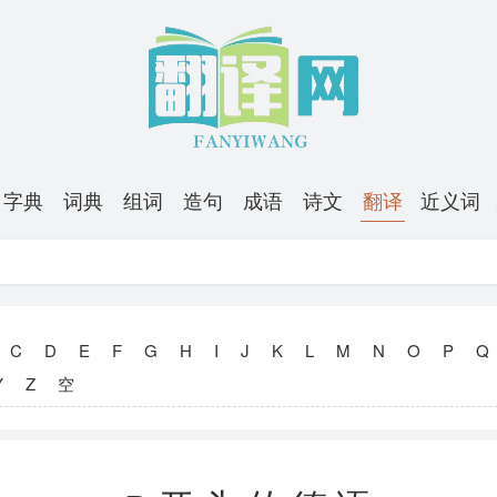
字典
词典
组词
造句
成语
诗文
翻译
近义词
C
D
E
F
G
H
I
J
K
L
M
N
O
P
Q
Y
Z
空