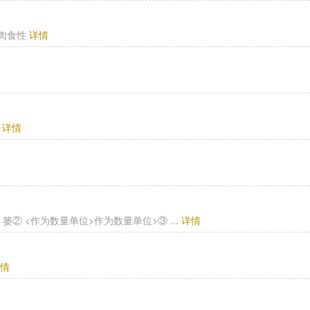
，肉食性
详情
过
详情
 ① ,筐．篓② <作为数量单位>作为数量单位>③ ...
详情
详情