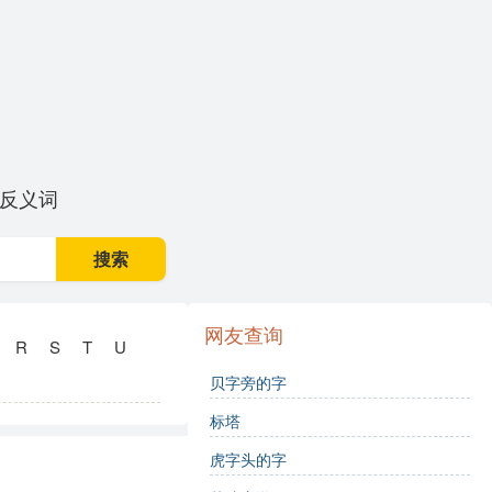
反义词
搜索
网友查询
R
S
T
U
贝字旁的字
标塔
虎字头的字