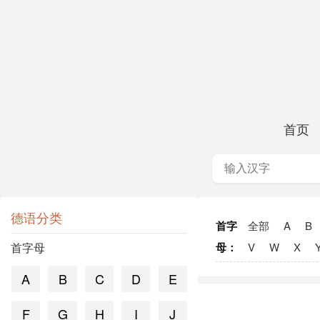
首页
德语分类
首字
全部
A
B
首字母
母：
V
W
X
A
B
C
D
E
F
G
H
I
J