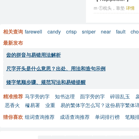
m ①枕头，靠垫
详情
相关查询
farewell
candy
crisp
sniper
near
fault
cho
最新发布
齿的拼音与易错用法解析
尺字开头是什么意思？出处、用法和造句示例
矮字笔顺步骤、规范写法和易错提醒
精准推荐
马字旁的字
知书达理
靣字旁的字
碎琼乱玉
恶香火
榷易署
业重
易的繁体字怎么写？这份易字繁体详
猜你喜欢
组词查询推荐
成语查询推荐
单词排行榜
笔顺