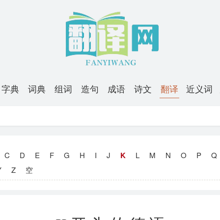
字典
词典
组词
造句
成语
诗文
翻译
近义词
C
D
E
F
G
H
I
J
K
L
M
N
O
P
Q
Y
Z
空