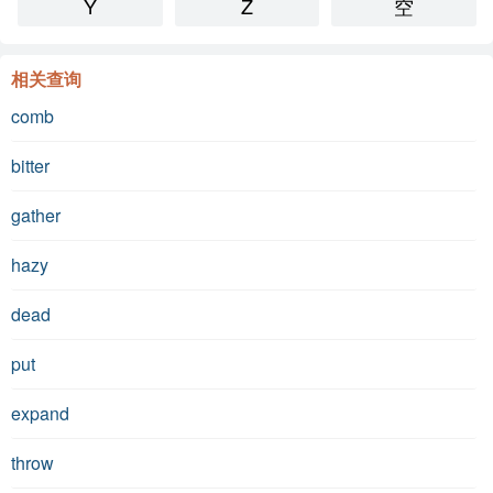
Y
Z
空
相关查询
comb
bitter
gather
hazy
dead
put
expand
throw