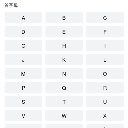
首字母
A
B
C
D
E
F
G
H
I
J
K
L
M
N
O
P
Q
R
S
T
U
V
W
X