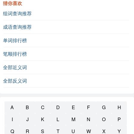
猜你喜欢
组词查询推荐
成语查询推荐
单词排行榜
笔顺排行榜
全部近义词
全部反义词
A
B
C
D
E
F
G
H
I
J
K
L
M
N
O
P
Q
R
S
T
U
W
X
Y