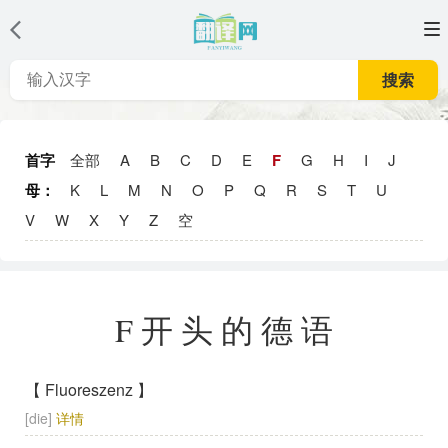
搜索
首字
全部
A
B
C
D
E
F
G
H
I
J
母：
K
L
M
N
O
P
Q
R
S
T
U
V
W
X
Y
Z
空
F开头的德语
【 Fluoreszenz 】
[die]
详情