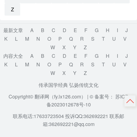
Z
最新文章
A
B
C
D
E
F
G
H
I
J
K
L
M
N
O
P
Q
R
S
T
U
V
W
X
Y
Z
内容大全
A
B
C
D
E
F
G
H
I
J
K
L
M
N
O
P
Q
R
S
T
U
V
W
X
Y
Z
传承国学经典 弘扬传统文化
Copyright© 翻译网（fy.lx126.com） |
© 备案号： 苏ICP
备2023012678号-10
联系电话:17633723504 投诉QQ:362692221 联系邮
箱:362692221@qq.com