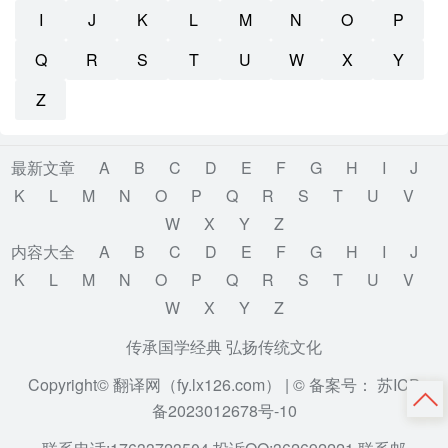
I
J
K
L
M
N
O
P
Q
R
S
T
U
W
X
Y
Z
最新文章
A
B
C
D
E
F
G
H
I
J
K
L
M
N
O
P
Q
R
S
T
U
V
W
X
Y
Z
内容大全
A
B
C
D
E
F
G
H
I
J
K
L
M
N
O
P
Q
R
S
T
U
V
W
X
Y
Z
传承国学经典 弘扬传统文化
Copyright© 翻译网（fy.lx126.com） |
© 备案号： 苏ICP
备2023012678号-10