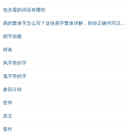
包含霉的词语有哪些
易的繁体字怎么写？这份易字繁体详解，助你正确书写汉字_汉字繁体学习
闳宇崇楼
焊条
风字旁的字
鬼字旁的字
参回斗转
世华
原主
客忤