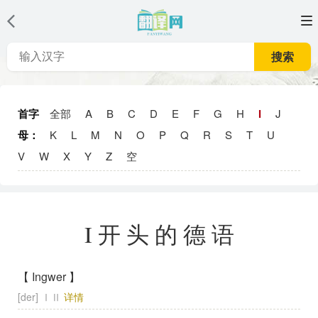
搜索
首字
全部
A
B
C
D
E
F
G
H
I
J
母：
K
L
M
N
O
P
Q
R
S
T
U
V
W
X
Y
Z
空
I开头的德语
【 Ingwer 】
[der] ⅠⅡ
详情