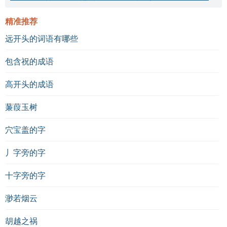
精准推荐
远开头的词语有哪些
包含祝的成语
高开头的成语
蒹葭玉树
穴宝盖的字
丿字旁的字
十字旁的字
渺若烟云
胡越之祸