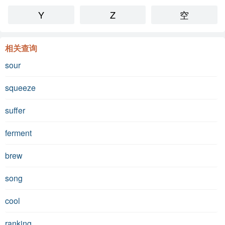
Y
Z
空
相关查询
sour
squeeze
suffer
ferment
brew
song
cool
ranking