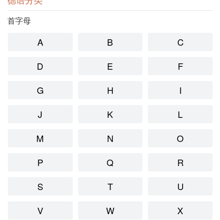
首字母
A
B
C
D
E
F
G
H
I
J
K
L
M
N
O
P
Q
R
S
T
U
V
W
X