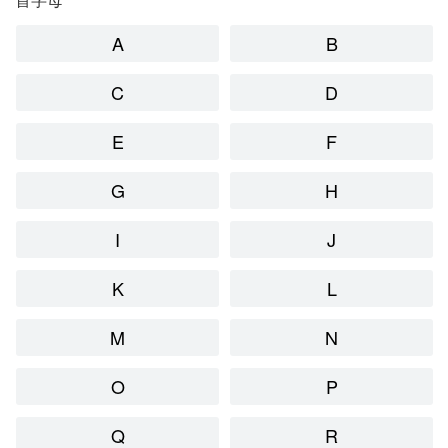
A
B
C
D
E
F
G
H
I
J
K
L
M
N
O
P
Q
R