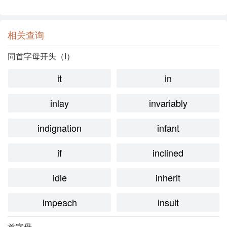
相关查询
同首字母开头（I）
it
in
inlay
invariably
indignation
infant
if
inclined
idle
inherit
impeach
insult
首字母