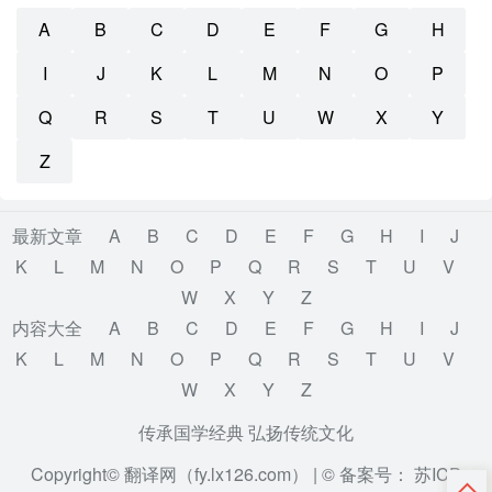
A
B
C
D
E
F
G
H
I
J
K
L
M
N
O
P
Q
R
S
T
U
W
X
Y
Z
最新文章
A
B
C
D
E
F
G
H
I
J
K
L
M
N
O
P
Q
R
S
T
U
V
W
X
Y
Z
内容大全
A
B
C
D
E
F
G
H
I
J
K
L
M
N
O
P
Q
R
S
T
U
V
W
X
Y
Z
传承国学经典 弘扬传统文化
Copyright© 翻译网（fy.lx126.com） |
© 备案号： 苏ICP