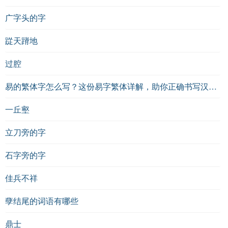
广字头的字
踨天蹐地
过腔
易的繁体字怎么写？这份易字繁体详解，助你正确书写汉字_汉字繁体学习
一丘壑
立刀旁的字
石字旁的字
佳兵不祥
孽结尾的词语有哪些
鼎士