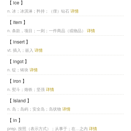
【 ice 】
n. 冰；冰淇淋；矜持；（俚）钻石
详情
【 item 】
n. 条款，项目；一则；一件商品（或物品）
详情
【 insert 】
vt. 插入；嵌入
详情
【 ingot 】
n. 锭；铸块
详情
【 iron 】
n. 熨斗；烙铁；坚强
详情
【 Island 】
n. 岛；岛屿；安全岛；岛状物
详情
【 in 】
prep. 按照（表示方式）；从事于；在…之内
详情