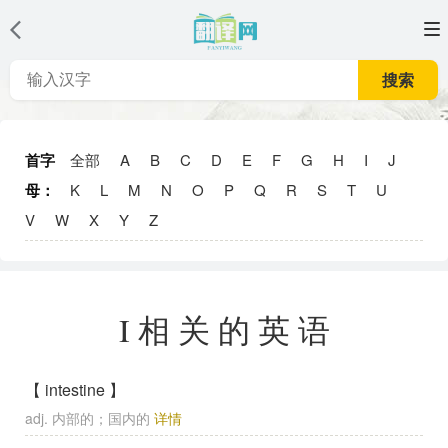
搜索
首字
全部
A
B
C
D
E
F
G
H
I
J
母：
K
L
M
N
O
P
Q
R
S
T
U
V
W
X
Y
Z
I相关的英语
【 intestine 】
adj. 内部的；国内的
详情