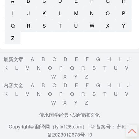
A
B
C
D
E
F
G
H
I
J
K
L
M
N
O
P
Q
R
S
T
U
W
X
Y
Z
最新文章
A
B
C
D
E
F
G
H
I
J
K
L
M
N
O
P
Q
R
S
T
U
V
W
X
Y
Z
内容大全
A
B
C
D
E
F
G
H
I
J
K
L
M
N
O
P
Q
R
S
T
U
V
W
X
Y
Z
传承国学经典 弘扬传统文化
Copyright© 翻译网（fy.lx126.com） |
© 备案号： 苏ICP
备2023012678号-10