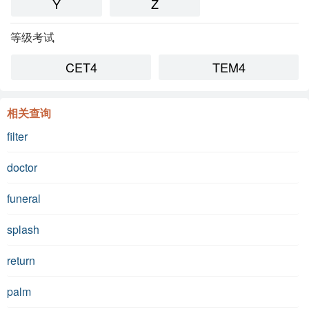
Y
Z
等级考试
CET4
TEM4
相关查询
filter
doctor
funeral
splash
return
palm