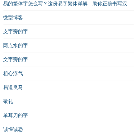
易的繁体字怎么写？这份易字繁体详解，助你正确书写汉字_汉字繁体学习
微型博客
攴字旁的字
两点水的字
文字旁的字
粗心浮气
易道良马
敬礼
单耳刀的字
诚惶诚恐