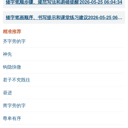
矮字笔顺步骤、规范写法和易错提醒
2026-05-25 06:04:34
矮字笔画顺序、书写提示和课堂练习建议
2026-05-25 06:04:33
精准推荐
齐字旁的字
神先
钩隐抉微
君子不究既往
昼进
靑字旁的字
尊卑有序