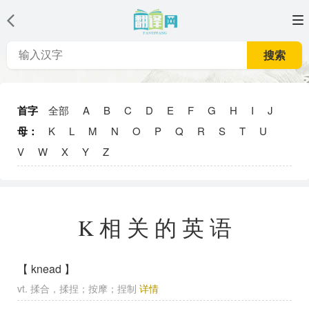
搜索
首字
全部
A
B
C
D
E
F
G
H
I
J
母：
K
L
M
N
O
P
Q
R
S
T
U
V
W
X
Y
Z
K相关的英语
【 knead 】
vt. 揉合，揉捏；按摩；捏制
详情