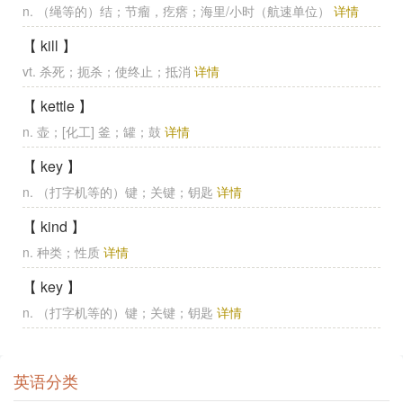
n. （绳等的）结；节瘤，疙瘩；海里/小时（航速单位）
详情
【 kill 】
vt. 杀死；扼杀；使终止；抵消
详情
【 kettle 】
n. 壶；[化工] 釜；罐；鼓
详情
【 key 】
n. （打字机等的）键；关键；钥匙
详情
【 kind 】
n. 种类；性质
详情
【 key 】
n. （打字机等的）键；关键；钥匙
详情
英语分类