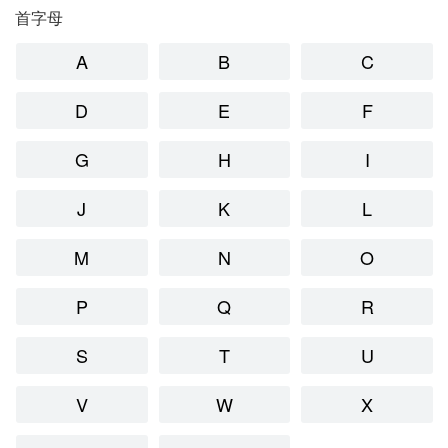
首字母
A
B
C
D
E
F
G
H
I
J
K
L
M
N
O
P
Q
R
S
T
U
V
W
X