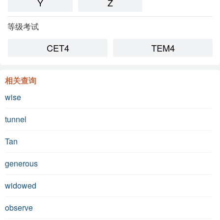
Y
Z
等级考试
CET4
TEM4
相关查询
wise
tunnel
Tan
generous
widowed
observe