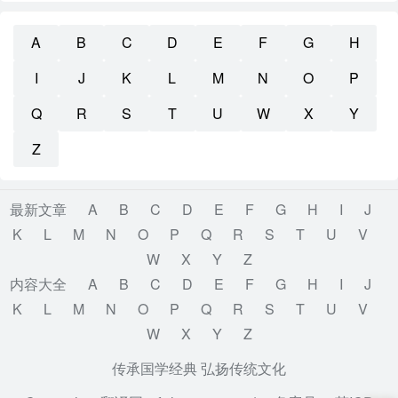
A
B
C
D
E
F
G
H
I
J
K
L
M
N
O
P
Q
R
S
T
U
W
X
Y
Z
最新文章
A
B
C
D
E
F
G
H
I
J
K
L
M
N
O
P
Q
R
S
T
U
V
W
X
Y
Z
内容大全
A
B
C
D
E
F
G
H
I
J
K
L
M
N
O
P
Q
R
S
T
U
V
W
X
Y
Z
传承国学经典 弘扬传统文化