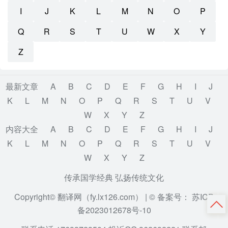
I
J
K
L
M
N
O
P
Q
R
S
T
U
W
X
Y
Z
最新文章
A
B
C
D
E
F
G
H
I
J
K
L
M
N
O
P
Q
R
S
T
U
V
W
X
Y
Z
内容大全
A
B
C
D
E
F
G
H
I
J
K
L
M
N
O
P
Q
R
S
T
U
V
W
X
Y
Z
传承国学经典 弘扬传统文化
Copyright© 翻译网（fy.lx126.com） |
© 备案号： 苏ICP
备2023012678号-10