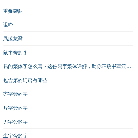
重雍袭熙
诅啼
凤臆龙鬵
鼠字旁的字
易的繁体字怎么写？这份易字繁体详解，助你正确书写汉字_汉字繁体学习
包含第的词语有哪些
齐字旁的字
片字旁的字
刀字旁的字
生字旁的字