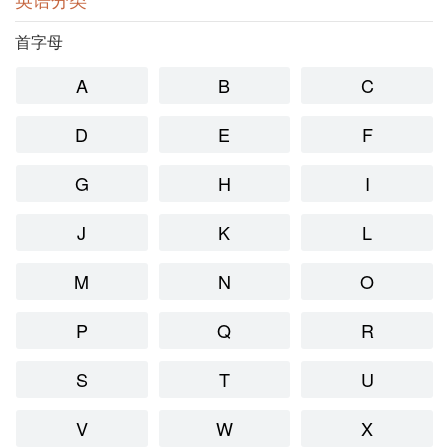
首字母
A
B
C
D
E
F
G
H
I
J
K
L
M
N
O
P
Q
R
S
T
U
V
W
X