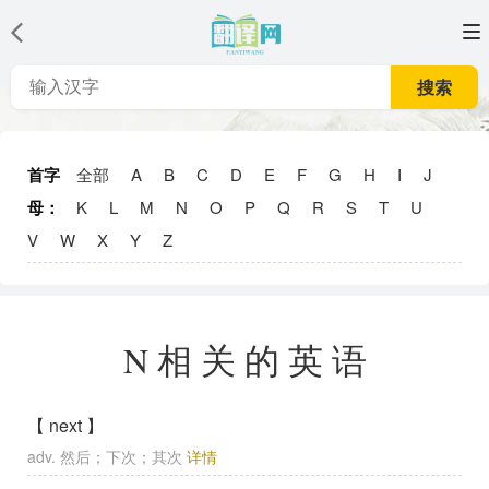
搜索
首字
全部
A
B
C
D
E
F
G
H
I
J
母：
K
L
M
N
O
P
Q
R
S
T
U
V
W
X
Y
Z
N相关的英语
【 next 】
adv. 然后；下次；其次
详情