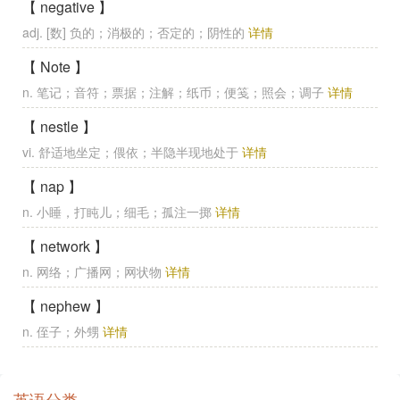
【 negative 】
adj. [数] 负的；消极的；否定的；阴性的
详情
【 Note 】
n. 笔记；音符；票据；注解；纸币；便笺；照会；调子
详情
【 nestle 】
vi. 舒适地坐定；偎依；半隐半现地处于
详情
【 nap 】
n. 小睡，打盹儿；细毛；孤注一掷
详情
【 network 】
n. 网络；广播网；网状物
详情
【 nephew 】
n. 侄子；外甥
详情
英语分类