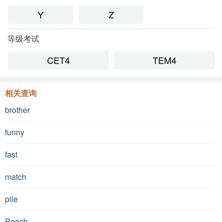
Y
Z
等级考试
CET4
TEM4
相关查询
brother
funny
fast
match
pile
Peach