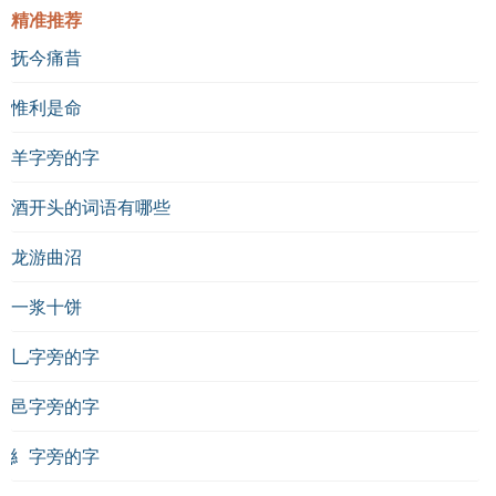
精准推荐
抚今痛昔
惟利是命
羊字旁的字
酒开头的词语有哪些
龙游曲沼
一浆十饼
乚字旁的字
邑字旁的字
糹字旁的字