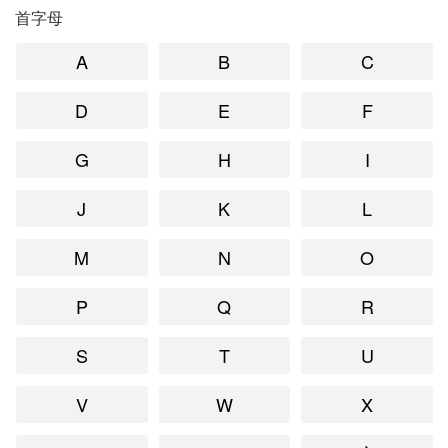
首字母
A
B
C
D
E
F
G
H
I
J
K
L
M
N
O
P
Q
R
S
T
U
V
W
X