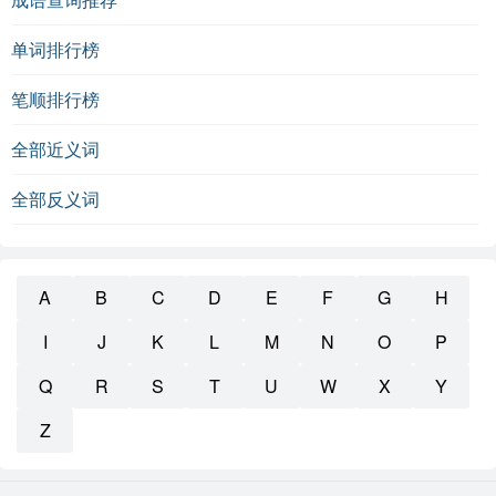
单词排行榜
笔顺排行榜
全部近义词
全部反义词
A
B
C
D
E
F
G
H
I
J
K
L
M
N
O
P
Q
R
S
T
U
W
X
Y
Z