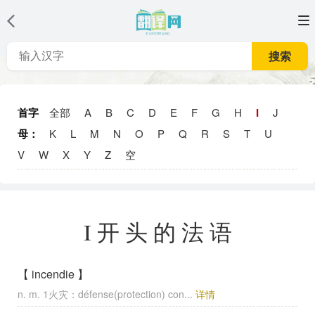
搜索
首字
全部
A
B
C
D
E
F
G
H
I
J
母：
K
L
M
N
O
P
Q
R
S
T
U
V
W
X
Y
Z
空
I开头的法语
【 incendie 】
n. m. 1火灾：défense(protection) con...
详情