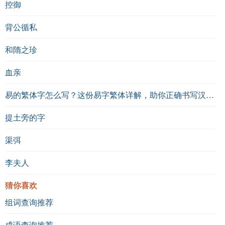
控御
背公循私
和隋之珍
血亲
易的繁体字怎么写？这份易字繁体详解，助你正确书写汉字_汉字繁体学习
提土旁的字
渠弭
李夫人
猜你喜欢
组词查询推荐
成语查询推荐