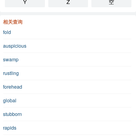
Y
Z
空
相关查询
fold
auspicious
swamp
rustling
forehead
global
stubborn
rapids