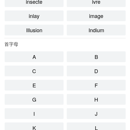
insecte
ivre
inlay
image
Illusion
Indium
首字母
A
B
C
D
E
F
G
H
I
J
K
L