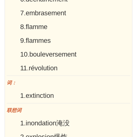
7.embrasement
8.flamme
9.flammes
10.bouleversement
11.révolution
词：
1.extinction
联想词
1.inondation淹没
2.explosion爆炸