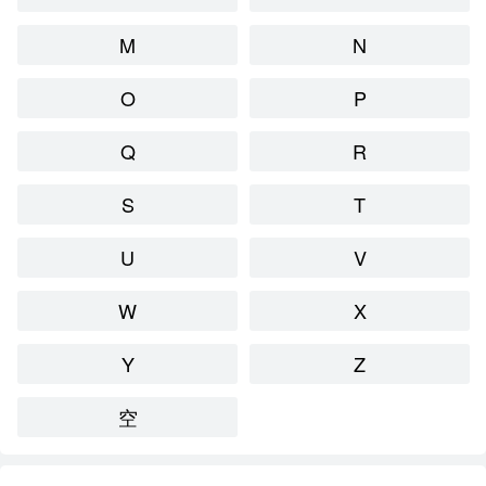
M
N
O
P
Q
R
S
T
U
V
W
X
Y
Z
空