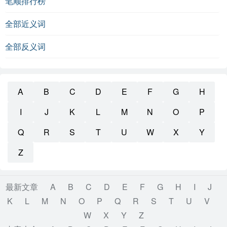
笔顺排行榜
全部近义词
全部反义词
A
B
C
D
E
F
G
H
I
J
K
L
M
N
O
P
Q
R
S
T
U
W
X
Y
Z
最新文章
A
B
C
D
E
F
G
H
I
J
K
L
M
N
O
P
Q
R
S
T
U
V
W
X
Y
Z