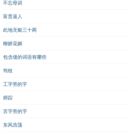
不忘母训
富贵逼人
此地无银三十两
柳娇花媚
包含缝的词语有哪些
筇枝
工字旁的字
师踪
言字旁的字
东风浩荡