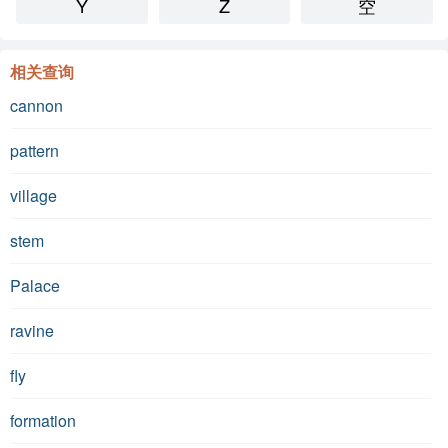
Y
Z
空
相关查询
cannon
pattern
village
stem
Palace
ravine
fly
formation