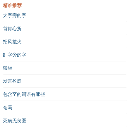
精准推荐
犬字旁的字
首肯心折
招风揽火
飠字旁的字
禁坐
发言盈庭
包含至的词语有哪些
奄霭
死病无良医