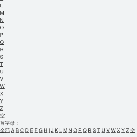
L
M
N
O
P
Q
R
S
T
U
V
W
X
Y
Z
空
首字母：
全部
A
B
C
D
E
F
G
H
I
J
K
L
M
N
O
P
Q
R
S
T
U
V
W
X
Y
Z
空