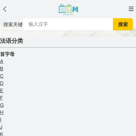
搜索关键
搜索
词
法语分类
首字母
A
B
C
D
E
F
G
H
I
J
K