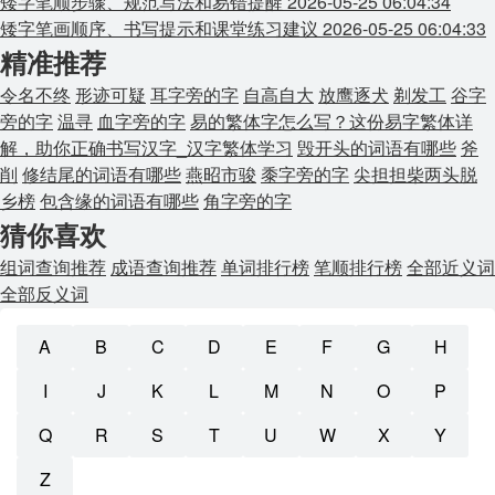
矮字笔顺步骤、规范写法和易错提醒
2026-05-25 06:04:34
矮字笔画顺序、书写提示和课堂练习建议
2026-05-25 06:04:33
精准推荐
令名不终
形迹可疑
耳字旁的字
自高自大
放鹰逐犬
剃发工
谷字
旁的字
温寻
血字旁的字
易的繁体字怎么写？这份易字繁体详
解，助你正确书写汉字_汉字繁体学习
毁开头的词语有哪些
斧
削
修结尾的词语有哪些
燕昭市骏
黍字旁的字
尖担担柴两头脱
乡榜
包含缘的词语有哪些
角字旁的字
猜你喜欢
组词查询推荐
成语查询推荐
单词排行榜
笔顺排行榜
全部近义词
全部反义词
A
B
C
D
E
F
G
H
I
J
K
L
M
N
O
P
Q
R
S
T
U
W
X
Y
Z