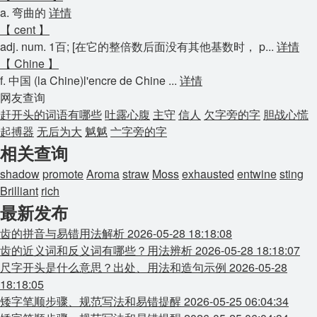
a. 弯曲的
详情
【 cent 】
adj. num. 1百; [在它的整倍数后面没有其他基数时， p...
详情
【 Chine 】
f. 中国 (la Chine)l'encre de Chine ...
详情
网友查询
赶开头的词语有哪些
吐露心腹
主守
信人
欠字旁的字
胆战心慌
起搏器
无后为大
魆魆
亠字旁的字
相关查询
shadow
promote
Aroma
straw
Moss
exhausted
entwine
sting
Brilliant
rich
最新发布
齿的拼音与易错用法解析
2026-05-28 18:18:08
齿的近义词和反义词有哪些？用法辨析
2026-05-28 18:18:07
尺字开头是什么意思？出处、用法和造句示例
2026-05-28
18:18:05
矮字笔顺步骤、规范写法和易错提醒
2026-05-25 06:04:34