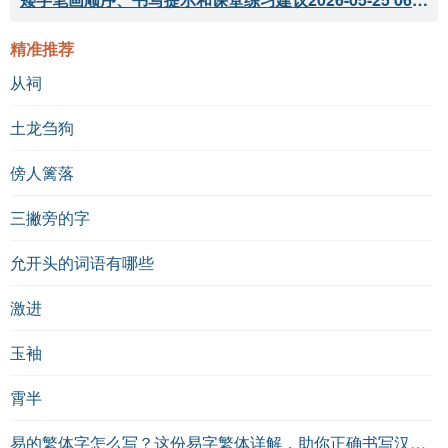
精准推荐
从祠
土龙刍狗
傍人篱落
三撇旁的字
允开头的词语有哪些
激进
玉袖
霄半
易的繁体字怎么写？这份易字繁体详解，助你正确书写汉字_汉字繁体学习