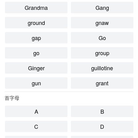
Grandma
Gang
ground
gnaw
gap
Go
go
group
Ginger
guillotine
gun
grant
首字母
A
B
C
D