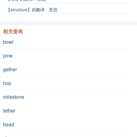
【structure】的翻译、意思
相关查询
bowl
pine
gather
hop
milestone
tether
bead