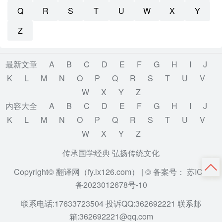
Q
R
S
T
U
W
X
Y
Z
最新文章
A
B
C
D
E
F
G
H
I
J
K
L
M
N
O
P
Q
R
S
T
U
V
W
X
Y
Z
内容大全
A
B
C
D
E
F
G
H
I
J
K
L
M
N
O
P
Q
R
S
T
U
V
W
X
Y
Z
传承国学经典 弘扬传统文化
Copyright© 翻译网（fy.lx126.com） |
© 备案号： 苏ICP
备2023012678号-10
联系电话:17633723504 投诉QQ:362692221 联系邮
箱:362692221@qq.com