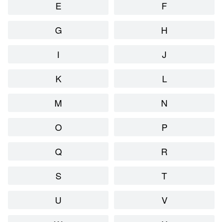
E
F
G
H
I
J
K
L
M
N
O
P
Q
R
S
T
U
V