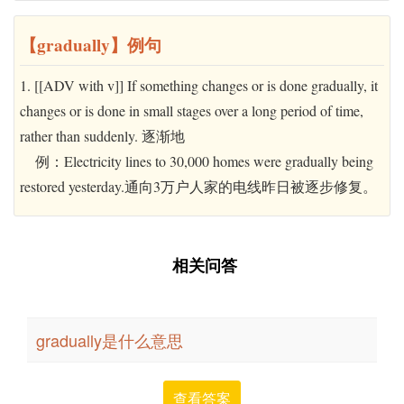
【gradually】例句
1. [[ADV with v]] If something changes or is done gradually, it
changes or is done in small stages over a long period of time,
rather than suddenly. 逐渐地
例：Electricity lines to 30,000 homes were gradually being
restored yesterday.通向3万户人家的电线昨日被逐步修复。
相关问答
gradually是什么意思
查看答案