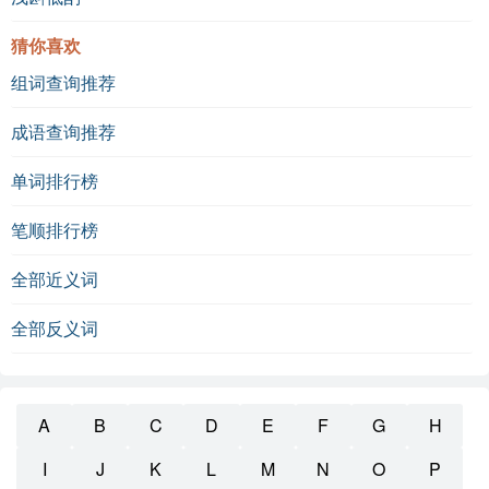
猜你喜欢
组词查询推荐
成语查询推荐
单词排行榜
笔顺排行榜
全部近义词
全部反义词
A
B
C
D
E
F
G
H
I
J
K
L
M
N
O
P