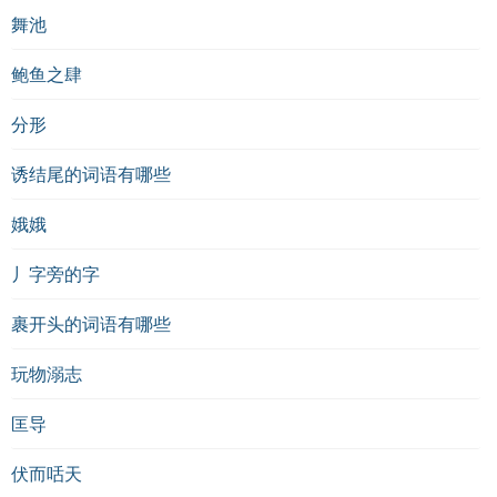
舞池
鲍鱼之肆
分形
诱结尾的词语有哪些
娥娥
丿字旁的字
裹开头的词语有哪些
玩物溺志
匡导
伏而咶天