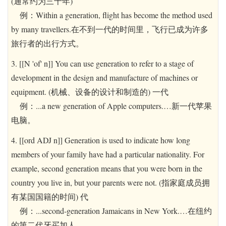
(通常约为三十年)
例：Within a generation, flight has become the method used
by many travellers.在不到一代的时间里，飞行已成为许多
旅行者的出行方式。
3. [[N 'of' n]] You can use generation to refer to a stage of
development in the design and manufacture of machines or
equipment. (机械、设备的设计和制造的) 一代
例：...a new generation of Apple computers.…新一代苹果
电脑。
4. [[ord ADJ n]] Generation is used to indicate how long
members of your family have had a particular nationality. For
example, second generation means that you were born in the
country you live in, but your parents were not. (指家庭成员拥
有某国国籍的时间) 代
例：...second-generation Jamaicans in New York.…在纽约
的第二代牙买加人。