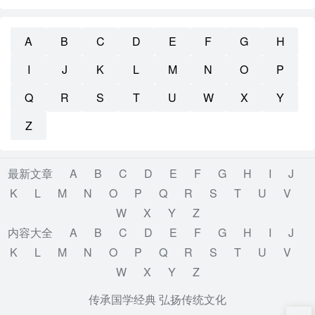
A
B
C
D
E
F
G
H
I
J
K
L
M
N
O
P
Q
R
S
T
U
W
X
Y
Z
最新文章
A
B
C
D
E
F
G
H
I
J
K
L
M
N
O
P
Q
R
S
T
U
V
W
X
Y
Z
内容大全
A
B
C
D
E
F
G
H
I
J
K
L
M
N
O
P
Q
R
S
T
U
V
W
X
Y
Z
传承国学经典 弘扬传统文化