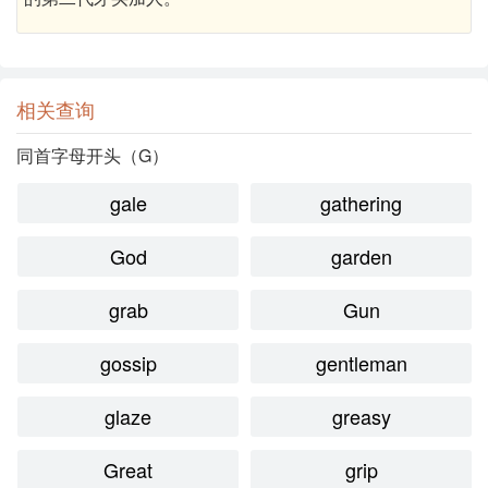
相关查询
同首字母开头（G）
gale
gathering
God
garden
grab
Gun
gossip
gentleman
glaze
greasy
Great
grip