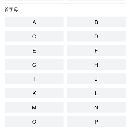
首字母
A
B
C
D
E
F
G
H
I
J
K
L
M
N
O
P