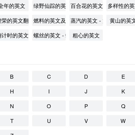
全年的英文
绿野仙踪的英文
百合花的英文 - 百合花的
多样性的英
- 了解如何用英语表达勇往直前的意义
虚荣的英文翻译及用法
燃料的英文及其用法
蒸汽的英文 - 如何用英语
黄山的英
如何用英语表达炫耀
倒计时的英文及其用法
螺丝的英文 - 螺丝的英语翻译及用法
粗心的英文
B
C
D
E
H
I
J
K
N
O
P
Q
T
U
V
W