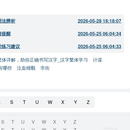
用法辨析
2026-05-28 18:18:07
错提醒
2026-05-25 06:04:34
堂练习建议
2026-05-25 06:04:33
繁体详解，助你正确书写汉字_汉字繁体学习
计谋
有哪些
泣血稽颡
市街
R
S
T
U
W
X
Y
Z
S
T
U
V
W
X
Y
Z
S
T
U
V
W
X
Y
Z