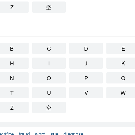
Z
空
B
C
D
E
H
I
J
K
N
O
P
Q
T
U
V
W
Z
空
acrifice
fraud
word
sue
diagnose