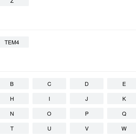
Z
TEM4
B
C
D
E
H
I
J
K
N
O
P
Q
T
U
V
W