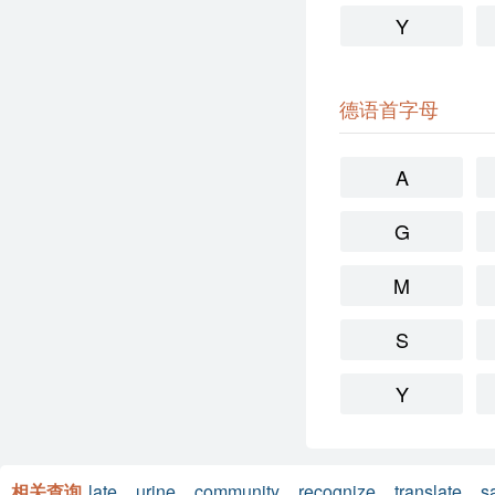
Y
德语首字母
A
G
M
S
Y
相关查询
late
urine
community
recognize
translate
s