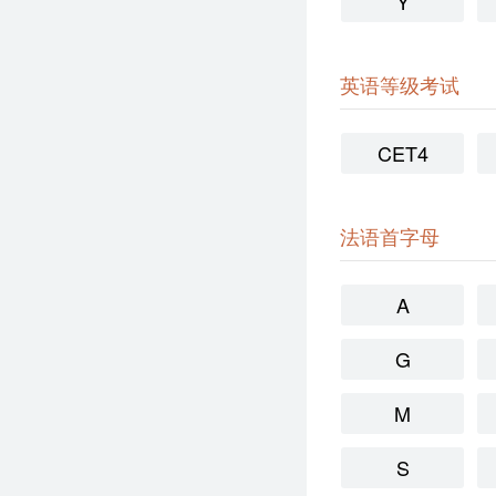
Y
英语等级考试
CET4
法语首字母
A
G
M
S