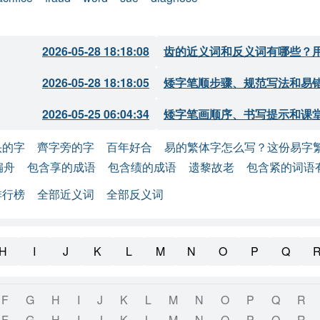
2026-05-28 18:18:08
齿的近义词和反义词有哪些？
2026-05-28 18:18:05
矮字笔顺步骤、规范写法和易
2026-05-25 06:04:34
矮字笔画顺序、书写提示和课
头的字
齊字旁的字
百年好合
易的繁体字怎么写？这份易字
扁舟
包含享的成语
包含绩的成语
遗黎故老
包含紧的词语
排行榜
全部近义词
全部反义词
H
I
J
K
L
M
N
O
P
Q
F
G
H
I
J
K
L
M
N
O
P
Q
R
F
G
H
I
J
K
L
M
N
O
P
Q
R