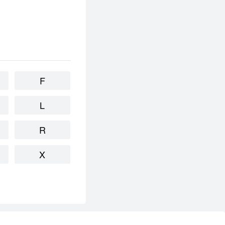
F
L
R
X