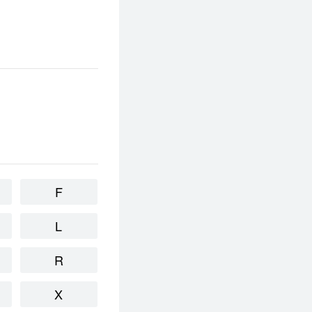
F
L
R
X