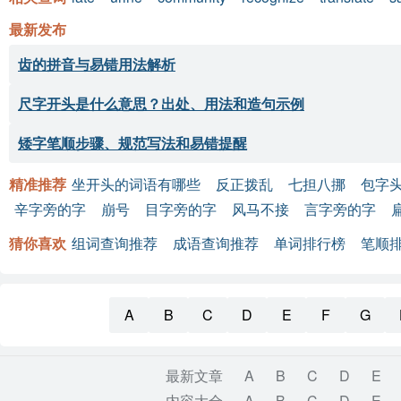
最新发布
齿的拼音与易错用法解析
尺字开头是什么意思？出处、用法和造句示例
矮字笔顺步骤、规范写法和易错提醒
精准推荐
坐开头的词语有哪些
反正拨乱
七担八挪
包字
辛字旁的字
崩号
目字旁的字
风马不接
言字旁的字
猜你喜欢
组词查询推荐
成语查询推荐
单词排行榜
笔顺
A
B
C
D
E
F
G
最新文章
A
B
C
D
E
内容大全
A
B
C
D
E