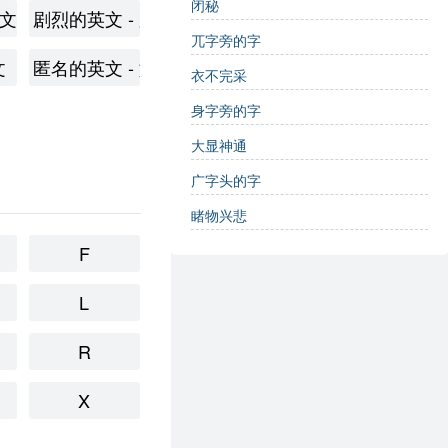
闭秘
英语翻译及相关用法
文 - 多样性在英语中的表达与用法
剧烈的英文 - 剧烈的英文翻译及用法
兀字旁的字
表达蒸汽
文
匿名的英文 - 如何用英语表达匿名
衣不完采
身字旁的字
大显神通
广字头的字
睹物兴悲
F
L
R
X