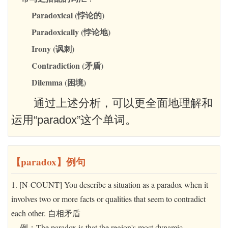
Paradoxical (悖论的)
Paradoxically (悖论地)
Irony (讽刺)
Contradiction (矛盾)
Dilemma (困境)
通过上述分析，可以更全面地理解和
运用“paradox”这个单词。
【paradox】例句
1. [N-COUNT] You describe a situation as a paradox when it
involves two or more facts or qualities that seem to contradict
each other. 自相矛盾
例：The paradox is that the region's most dynamic