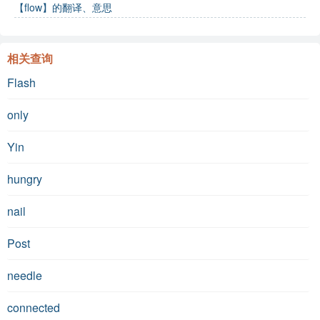
【flow】的翻译、意思
相关查询
Flash
only
Yin
hungry
nail
Post
needle
connected