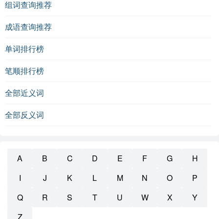
组词查询推荐
成语查询推荐
单词排行榜
笔顺排行榜
全部近义词
全部反义词
A
B
C
D
E
F
G
H
I
J
K
L
M
N
O
P
Q
R
S
T
U
W
X
Y
Z