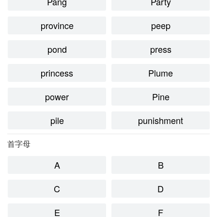
Pang
Party
province
peep
pond
press
princess
Plume
power
Pine
pile
punishment
首字母
A
B
C
D
E
F