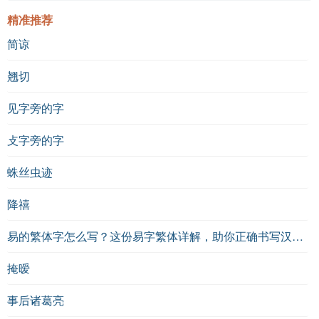
精准推荐
简谅
翘切
见字旁的字
攴字旁的字
蛛丝虫迹
降禧
易的繁体字怎么写？这份易字繁体详解，助你正确书写汉字_汉字繁体学习
掩暧
事后诸葛亮