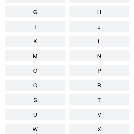
G
H
I
J
K
L
M
N
O
P
Q
R
S
T
U
V
W
X