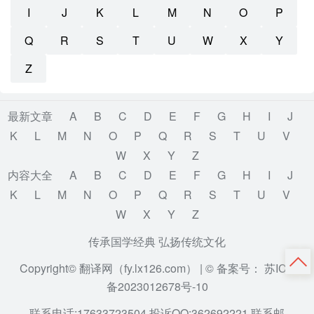
I
J
K
L
M
N
O
P
Q
R
S
T
U
W
X
Y
Z
最新文章
A
B
C
D
E
F
G
H
I
J
K
L
M
N
O
P
Q
R
S
T
U
V
W
X
Y
Z
内容大全
A
B
C
D
E
F
G
H
I
J
K
L
M
N
O
P
Q
R
S
T
U
V
W
X
Y
Z
传承国学经典 弘扬传统文化
Copyright© 翻译网（fy.lx126.com） |
© 备案号： 苏ICP
备2023012678号-10
联系电话:17633723504 投诉QQ:362692221 联系邮