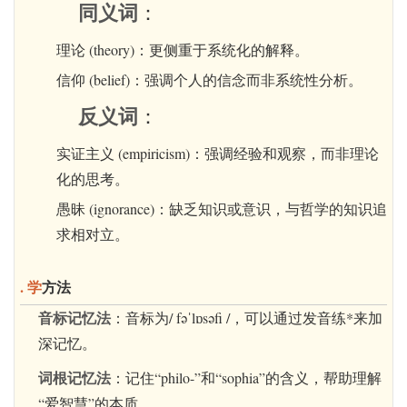
同义词
：
理论 (theory)：更侧重于系统化的解释。
信仰 (belief)：强调个人的信念而非系统性分析。
反义词
：
实证主义 (empiricism)：强调经验和观察，而非理论
化的思考。
愚昧 (ignorance)：缺乏知识或意识，与哲学的知识追
求相对立。
. 学
方法
音标记忆法
：音标为/ fəˈlɒsəfi /，可以通过发音练*来加
深记忆。
词根记忆法
：记住“philo-”和“sophia”的含义，帮助理解
“爱智慧”的本质。