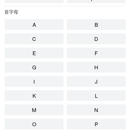
首字母
A
B
C
D
E
F
G
H
I
J
K
L
M
N
O
P