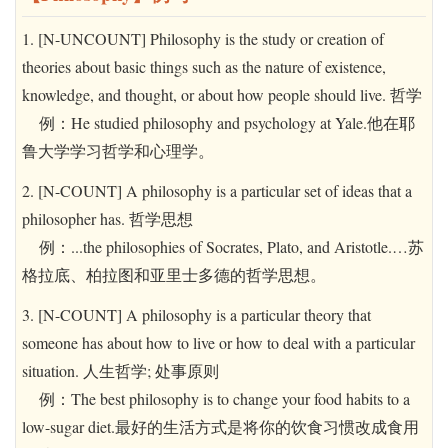
1. [N-UNCOUNT] Philosophy is the study or creation of
theories about basic things such as the nature of existence,
knowledge, and thought, or about how people should live. 哲学
例：He studied philosophy and psychology at Yale.他在耶
鲁大学学习哲学和心理学。
2. [N-COUNT] A philosophy is a particular set of ideas that a
philosopher has. 哲学思想
例：...the philosophies of Socrates, Plato, and Aristotle.…苏
格拉底、柏拉图和亚里士多德的哲学思想。
3. [N-COUNT] A philosophy is a particular theory that
someone has about how to live or how to deal with a particular
situation. 人生哲学; 处事原则
例：The best philosophy is to change your food habits to a
low-sugar diet.最好的生活方式是将你的饮食习惯改成食用