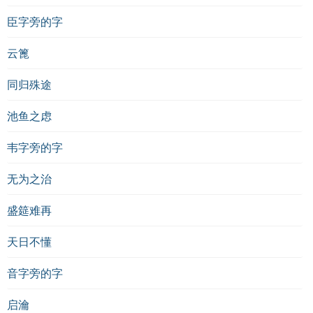
臣字旁的字
云篦
同归殊途
池鱼之虑
韦字旁的字
无为之治
盛筵难再
天日不懂
音字旁的字
启瀹