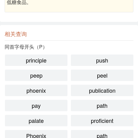
低糖食品。
相关查询
同首字母开头（P）
principle
push
peep
peel
phoenix
publication
pay
path
palate
proficient
Phoenix
path