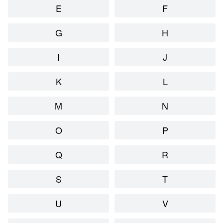
E
F
G
H
I
J
K
L
M
N
O
P
Q
R
S
T
U
V