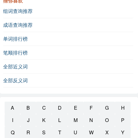
猜你喜欢
组词查询推荐
成语查询推荐
单词排行榜
笔顺排行榜
全部近义词
全部反义词
A
B
C
D
E
F
G
H
I
J
K
L
M
N
O
P
Q
R
S
T
U
W
X
Y