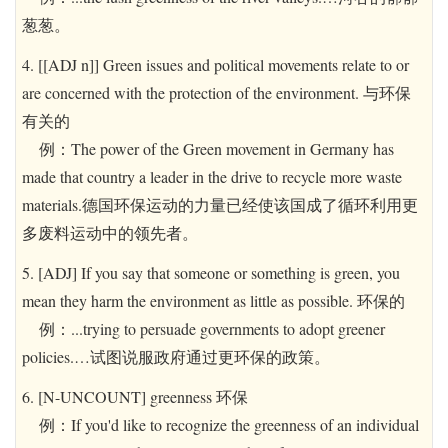
葱葱。
4. [[ADJ n]] Green issues and political movements relate to or
are concerned with the protection of the environment. 与环保
有关的
例：The power of the Green movement in Germany has
made that country a leader in the drive to recycle more waste
materials.德国环保运动的力量已经使该国成了循环利用更
多废料运动中的领先者。
5. [ADJ] If you say that someone or something is green, you
mean they harm the environment as little as possible. 环保的
例：...trying to persuade governments to adopt greener
policies.…试图说服政府通过更环保的政策。
6. [N-UNCOUNT] greenness 环保
例：If you'd like to recognize the greenness of an individual