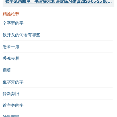
矮字笔画顺序、书写提示和课堂练习建议
2026-05-25 06:04:33
精准推荐
辛字旁的字
钦开头的词语有哪些
愚者千虑
丢魂丧胆
启奠
至字旁的字
怜新弃旧
首字旁的字
袖手旁观