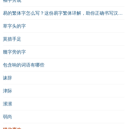
易的繁体字怎么写？这份易字繁体详解，助你正确书写汉字_汉字繁体学习
草字头的字
莫措手足
幾字旁的字
包含响的词语有哪些
诔辞
津际
潆潆
弱尚