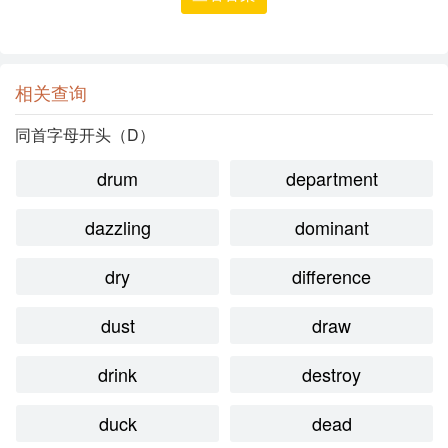
相关查询
同首字母开头（D）
drum
department
dazzling
dominant
dry
difference
dust
draw
drink
destroy
duck
dead