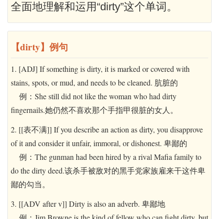
全面地理解和运用“dirty”这个单词。
【dirty】例句
1. [ADJ] If something is dirty, it is marked or covered with
stains, spots, or mud, and needs to be cleaned. 肮脏的
例：She still did not like the woman who had dirty
fingernails.她仍然不喜欢那个手指甲很脏的女人。
2. [[表不满]] If you describe an action as dirty, you disapprove
of it and consider it unfair, immoral, or dishonest. 卑鄙的
例：The gunman had been hired by a rival Mafia family to
do the dirty deed.该杀手被敌对的黑手党家族雇来干这件卑
鄙的勾当。
3. [[ADV after v]] Dirty is also an adverb. 卑鄙地
例：Jim Browne is the kind of fellow who can fight dirty, but