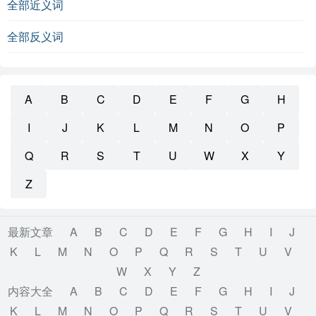
全部近义词
全部反义词
A
B
C
D
E
F
G
H
I
J
K
L
M
N
O
P
Q
R
S
T
U
W
X
Y
Z
最新文章
A
B
C
D
E
F
G
H
I
J
K
L
M
N
O
P
Q
R
S
T
U
V
W
X
Y
Z
内容大全
A
B
C
D
E
F
G
H
I
J
K
L
M
N
O
P
Q
R
S
T
U
V