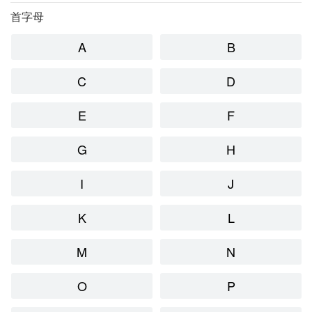
首字母
A
B
C
D
E
F
G
H
I
J
K
L
M
N
O
P