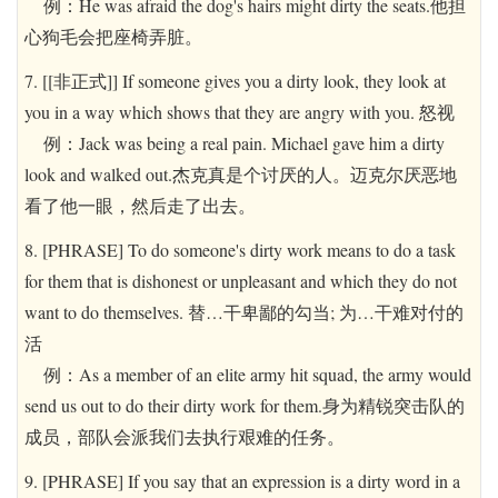
例：He was afraid the dog's hairs might dirty the seats.他担
心狗毛会把座椅弄脏。
7. [[非正式]] If someone gives you a dirty look, they look at
you in a way which shows that they are angry with you. 怒视
例：Jack was being a real pain. Michael gave him a dirty
look and walked out.杰克真是个讨厌的人。迈克尔厌恶地
看了他一眼，然后走了出去。
8. [PHRASE] To do someone's dirty work means to do a task
for them that is dishonest or unpleasant and which they do not
want to do themselves. 替…干卑鄙的勾当; 为…干难对付的
活
例：As a member of an elite army hit squad, the army would
send us out to do their dirty work for them.身为精锐突击队的
成员，部队会派我们去执行艰难的任务。
9. [PHRASE] If you say that an expression is a dirty word in a