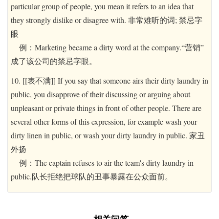
particular group of people, you mean it refers to an idea that
they strongly dislike or disagree with. 非常难听的词; 禁忌字
眼
例：Marketing became a dirty word at the company.“营销”
成了该公司的禁忌字眼。
10. [[表不满]] If you say that someone airs their dirty laundry in
public, you disapprove of their discussing or arguing about
unpleasant or private things in front of other people. There are
several other forms of this expression, for example wash your
dirty linen in public, or wash your dirty laundry in public. 家丑
外扬
例：The captain refuses to air the team's dirty laundry in
public.队长拒绝把球队的丑事暴露在公众面前。
相关问答