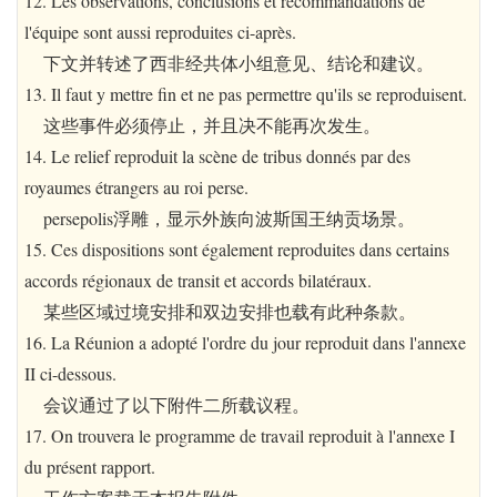
12. Les observations, conclusions et recommandations de
l'équipe sont aussi reproduites ci-après.
下文并转述了西非经共体小组意见、结论和建议。
13. Il faut y mettre fin et ne pas permettre qu'ils se reproduisent.
这些事件必须停止，并且决不能再次发生。
14. Le relief reproduit la scène de tribus donnés par des
royaumes étrangers au roi perse.
persepolis浮雕，显示外族向波斯国王纳贡场景。
15. Ces dispositions sont également reproduites dans certains
accords régionaux de transit et accords bilatéraux.
某些区域过境安排和双边安排也载有此种条款。
16. La Réunion a adopté l'ordre du jour reproduit dans l'annexe
II ci-dessous.
会议通过了以下附件二所载议程。
17. On trouvera le programme de travail reproduit à l'annexe I
du présent rapport.