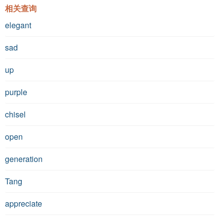
相关查询
elegant
sad
up
purple
chisel
open
generation
Tang
appreciate