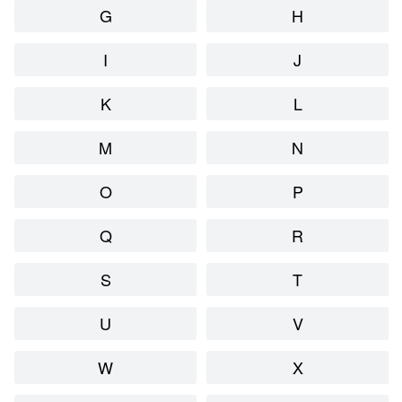
G
H
I
J
K
L
M
N
O
P
Q
R
S
T
U
V
W
X