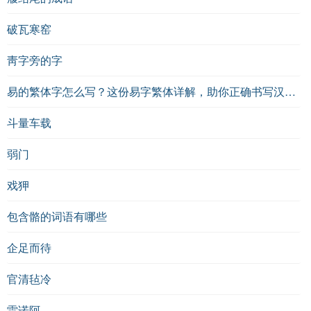
破瓦寒窑
靑字旁的字
易的繁体字怎么写？这份易字繁体详解，助你正确书写汉字_汉字繁体学习
斗量车载
弱门
戏狎
包含骼的词语有哪些
企足而待
官清毡冷
雷诺阿