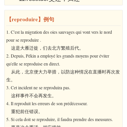
【reproduire】例句
1. C'est la migration des oies sauvages qui vont vers le nord
pour se reproduire .
这是大雁迁徙，们去北方繁殖后代。
2. Depuis, Pékin a employé les grands moyens pour éviter
qu'elle se reproduise en direct.
从此，北京便大力举措，以防这种情况在直播时再次发
生。
3. Cet incident ne se reproduira pas.
这样事件不会再发生。
4. Il reproduit les erreurs de son prédécesseur.
重犯前任错误。
5. Si cela doit se reproduire, il faudra prendre des meusures.