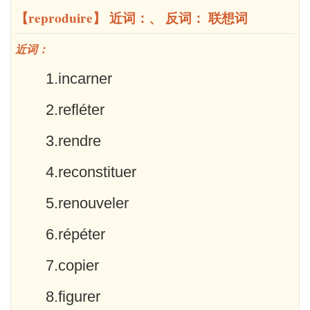
【reproduire】 近词：、 反词： 联想词
近词：
1.incarner
2.refléter
3.rendre
4.reconstituer
5.renouveler
6.répéter
7.copier
8.figurer