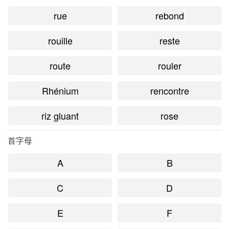
rue
rebond
rouille
reste
route
rouler
Rhénium
rencontre
riz gluant
rose
首字母
A
B
C
D
E
F