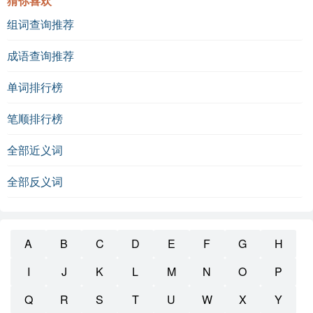
猜你喜欢
组词查询推荐
成语查询推荐
单词排行榜
笔顺排行榜
全部近义词
全部反义词
A
B
C
D
E
F
G
H
I
J
K
L
M
N
O
P
Q
R
S
T
U
W
X
Y