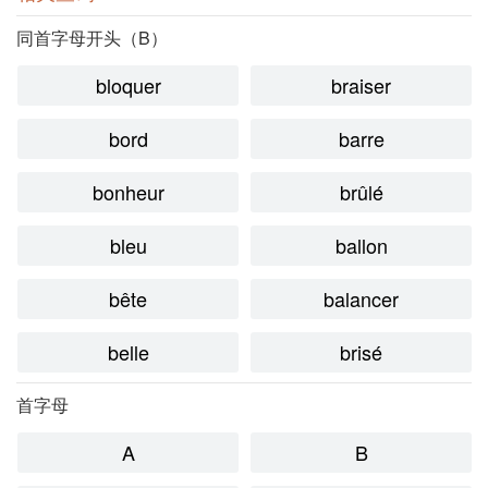
同首字母开头（B）
bloquer
braiser
bord
barre
bonheur
brûlé
bleu
ballon
bête
balancer
belle
brisé
首字母
A
B