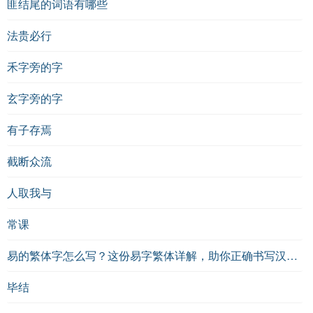
匪结尾的词语有哪些
法贵必行
禾字旁的字
玄字旁的字
有子存焉
截断众流
人取我与
常课
易的繁体字怎么写？这份易字繁体详解，助你正确书写汉字_汉字繁体学习
毕结