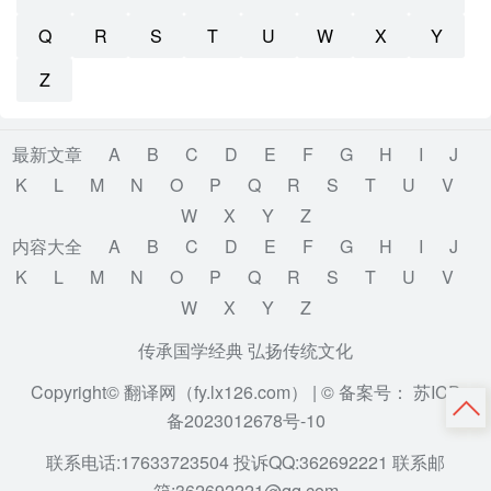
Q
R
S
T
U
W
X
Y
Z
最新文章
A
B
C
D
E
F
G
H
I
J
K
L
M
N
O
P
Q
R
S
T
U
V
W
X
Y
Z
内容大全
A
B
C
D
E
F
G
H
I
J
K
L
M
N
O
P
Q
R
S
T
U
V
W
X
Y
Z
传承国学经典 弘扬传统文化
Copyright© 翻译网（fy.lx126.com） |
© 备案号： 苏ICP
备2023012678号-10
联系电话:17633723504 投诉QQ:362692221 联系邮
箱:362692221@qq.com