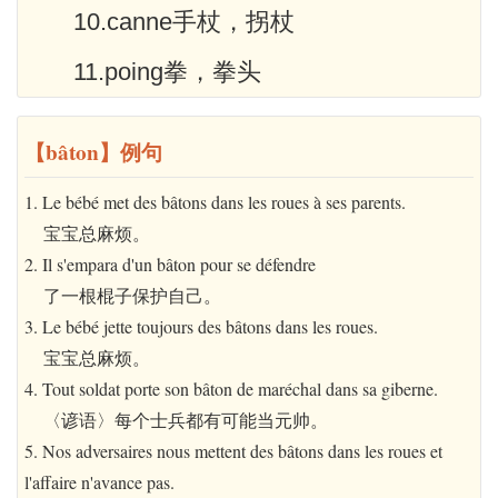
10.canne手杖，拐杖
11.poing拳，拳头
【bâton】例句
1. Le bébé met des bâtons dans les roues à ses parents.
宝宝总麻烦。
2. Il s'empara d'un bâton pour se défendre
了一根棍子保护自己。
3. Le bébé jette toujours des bâtons dans les roues.
宝宝总麻烦。
4. Tout soldat porte son bâton de maréchal dans sa giberne.
〈谚语〉每个士兵都有可能当元帅。
5. Nos adversaires nous mettent des bâtons dans les roues et
l'affaire n'avance pas.