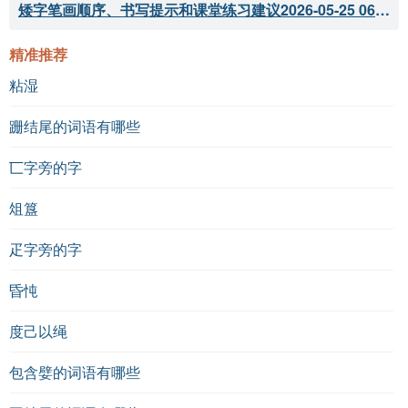
矮字笔画顺序、书写提示和课堂练习建议
2026-05-25 06:04:33
精准推荐
粘湿
跚结尾的词语有哪些
匸字旁的字
俎簋
疋字旁的字
昏忳
度己以绳
包含嬖的词语有哪些