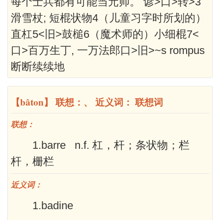
每个士兵都有可能当元帅。 谚>口>转>3
滑雪杖; 短棍状物4（儿童习字时所划的）
直杠5<旧>鼓槌6（魔术师的）小细棍7<
口>百万生丁, 一万法郎口>旧>~s rompus
断断续续地
【bâton】 联想：、 近义词： 联想词
联想：
1.barre n.f. 杠，杆；条状物；栏
杆，栅栏
近义词：
1.badine