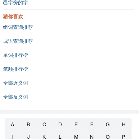
邑字旁的字
猜你喜欢
组词查询推荐
成语查询推荐
单词排行榜
笔顺排行榜
全部近义词
全部反义词
A
B
C
D
E
F
G
H
I
J
K
L
M
N
O
P