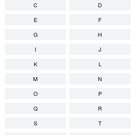
C
D
E
F
G
H
I
J
K
L
M
N
O
P
Q
R
S
T