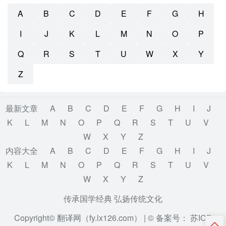
A
B
C
D
E
F
G
H
I
J
K
L
M
N
O
P
Q
R
S
T
U
W
X
Y
Z
最新文章
A
B
C
D
E
F
G
H
I
J
K
L
M
N
O
P
Q
R
S
T
U
V
W
X
Y
Z
内容大全
A
B
C
D
E
F
G
H
I
J
K
L
M
N
O
P
Q
R
S
T
U
V
W
X
Y
Z
传承国学经典 弘扬传统文化
Copyright© 翻译网（fy.lx126.com） |
© 备案号： 苏ICP