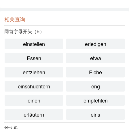
相关查询
同首字母开头（E）
einstellen
erledigen
Essen
etwa
entziehen
Eiche
einschüchtern
eng
einen
empfehlen
erläutern
eins
首字母