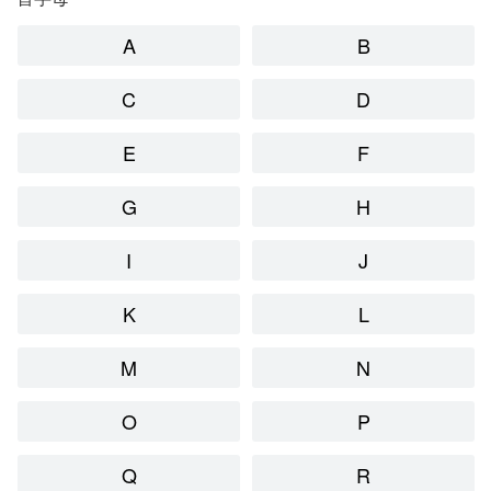
A
B
C
D
E
F
G
H
I
J
K
L
M
N
O
P
Q
R