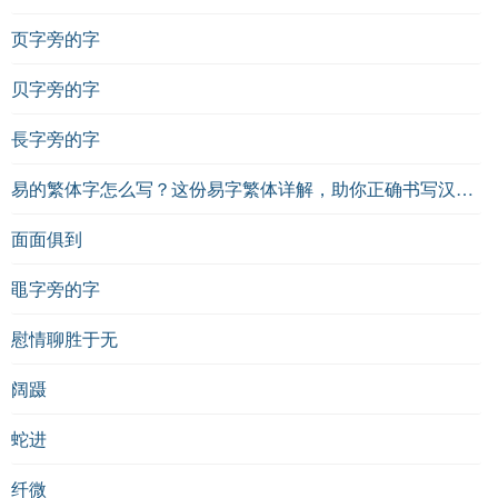
页字旁的字
贝字旁的字
長字旁的字
易的繁体字怎么写？这份易字繁体详解，助你正确书写汉字_汉字繁体学习
面面俱到
黽字旁的字
慰情聊胜于无
阔蹑
蛇进
纤微