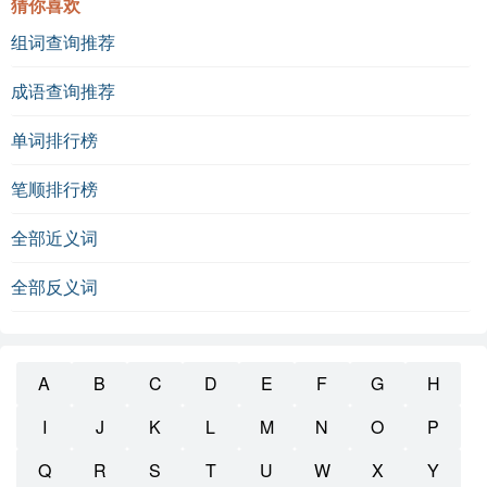
猜你喜欢
组词查询推荐
成语查询推荐
单词排行榜
笔顺排行榜
全部近义词
全部反义词
A
B
C
D
E
F
G
H
I
J
K
L
M
N
O
P
Q
R
S
T
U
W
X
Y