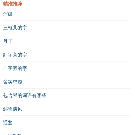
精准推荐
淫漦
三框儿的字
舟子
釒字旁的字
自字旁的字
舍实求虚
包含晕的词语有哪些
邹鲁遗风
通鉴