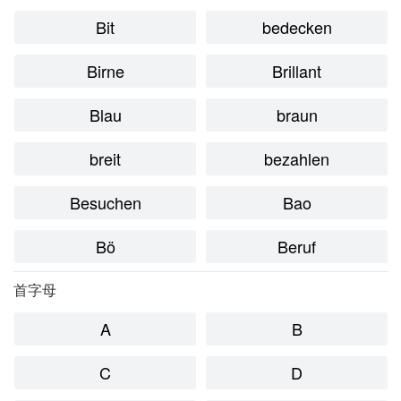
Bit
bedecken
Birne
Brillant
Blau
braun
breit
bezahlen
Besuchen
Bao
Bö
Beruf
首字母
A
B
C
D