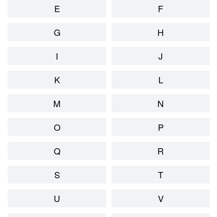
E
F
G
H
I
J
K
L
M
N
O
P
Q
R
S
T
U
V