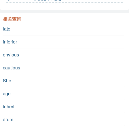
相关查询
late
inferior
envious
cautious
She
age
inherit
drum